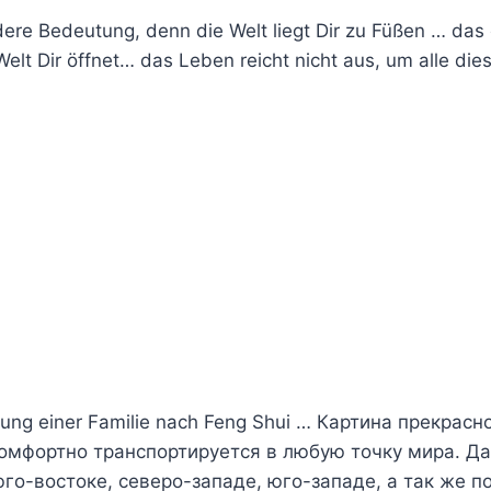
ere Bedeutung, denn die Welt liegt Dir zu Füßen … das ö
Welt Dir öffnet… das Leben reicht nicht aus, um alle d
ündung einer Familie nach Feng Shui … Картина прекр
мфортно транспортируется в любую точку мира. Да
юго-востоке, северо-западе, юго-западе, а так же п