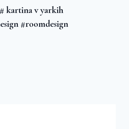
 kartina v yarkih
design #roomdesign