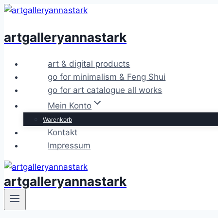
Zum
Inhalt
artgalleryannastark
springen
art & digital products
go for minimalism & Feng Shui
go for art catalogue all works
Mein Konto
Warenkorb
Kontakt
Impressum
artgalleryannastark