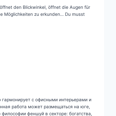
ffnet den Blickwinkel, öffnet die Augen für
iese Möglichkeiten zu erkunden… Du musst
асно гармонирует с офисными интерьерами и
нная работа может размещаться на юге,
о философии феншуй в секторе: богатства,