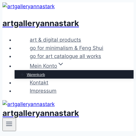
Zum
Inhalt
artgalleryannastark
springen
art & digital products
go for minimalism & Feng Shui
go for art catalogue all works
Mein Konto
Warenkorb
Kontakt
Impressum
artgalleryannastark