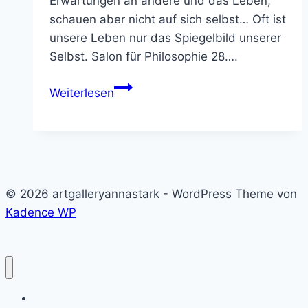
Erwartungen an andere und das Leben,
schauen aber nicht auf sich selbst… Oft ist
unsere Leben nur das Spiegelbild unserer
Selbst. Salon für Philosophie 28….
4
Weiterlesen
kokolada
&
philosophy
© 2026 artgalleryannastark - WordPress Theme von
Kadence WP
art & digital products