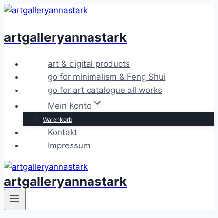
Zum
Inhalt
artgalleryannastark
springen
art & digital products
go for minimalism & Feng Shui
go for art catalogue all works
Mein Konto
Warenkorb
Kontakt
Impressum
artgalleryannastark